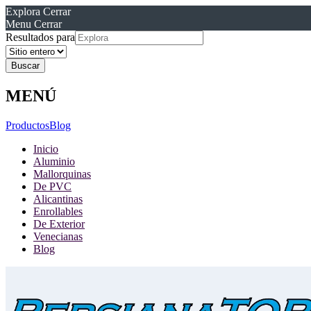
Explora
Cerrar
Menu
Cerrar
Resultados para
MENÚ
Productos
Blog
Inicio
Aluminio
Mallorquinas
De PVC
Alicantinas
Enrollables
De Exterior
Venecianas
Blog