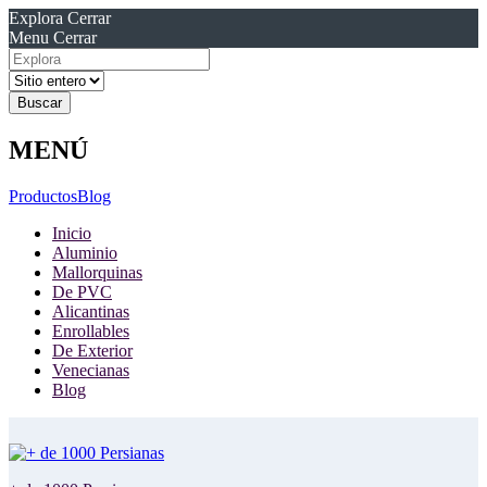
Explora
Cerrar
Menu
Cerrar
Resultados
para
MENÚ
Productos
Blog
Inicio
Aluminio
Mallorquinas
De PVC
Alicantinas
Enrollables
De Exterior
Venecianas
Blog