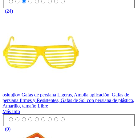
(24)
osiuujkw Gafas de persiana Ligeras, Amplia aplicación, Gafas de
persiana firmes y Resistentes, Gafas de Sol con persiana de plástico,
Amarillo, tamaño Libre
Más Info
(0)