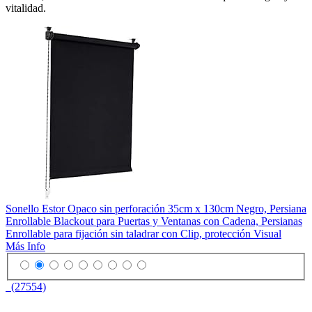
vitalidad.
Sonello Estor Opaco sin perforación 35cm x 130cm Negro, Persiana
Enrollable Blackout para Puertas y Ventanas con Cadena, Persianas
Enrollable para fijación sin taladrar con Clip, protección Visual
Más Info
(27554)