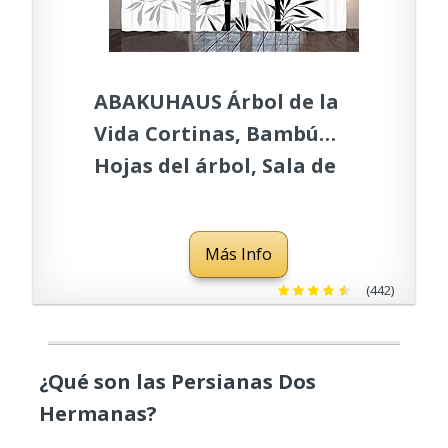
ABAKUHAUS Árbol de la
Vida Cortinas, Bambú
Hojas del árbol, Sala de
Estar Dormitorio Cortinas
Ventana Set de Dos Paños,
Más Info
280 x 245 cm, Blanco Negro
(442)
¿Qué son las Persianas Dos
Hermanas?