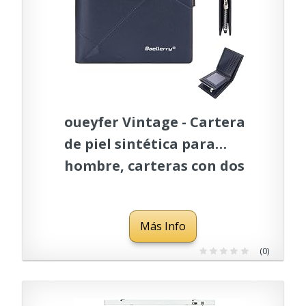
oueyfer Vintage - Cartera
de piel sintética para
hombre, carteras con dos
persianas, cambio de
bolsillo de plata, bolso
Más Info
para hombres, billetera de
piel fina, azul
(0)