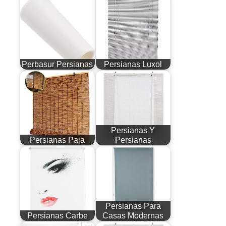
Perbasur Persianas
Persianas Luxol
Persianas Y
Persianas Paja
Persianas
Persianas Para
Persianas Carbe
Casas Modernas