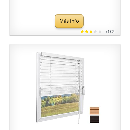
433 mhz Cloner para
Garaje Puerta Eléctrica
Más Info
(189)