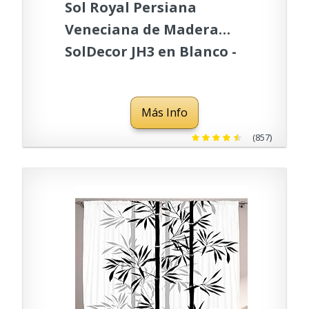
Sol Royal Persiana
Veneciana de Madera
SolDecor JH3 en Blanco -
40x130 cm - persiana de
Madera sostenible
Más Info
(857)