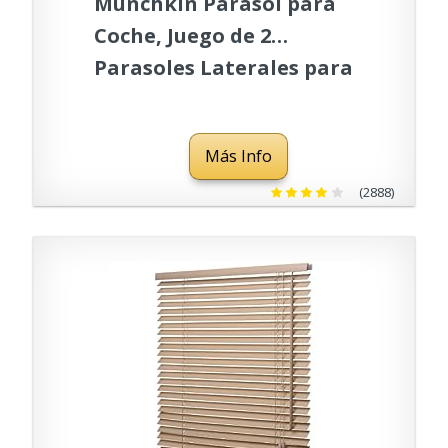
Munchkin Parasol para
Coche, Juego de 2
Parasoles Laterales para
Ventanilla, Cortinilla
Enrollable con Protección
Más Info
UV Bebés y Niños
Pequeños, Desmontable,
(2888)
Indicador de Calor,
Accesorio de Coche