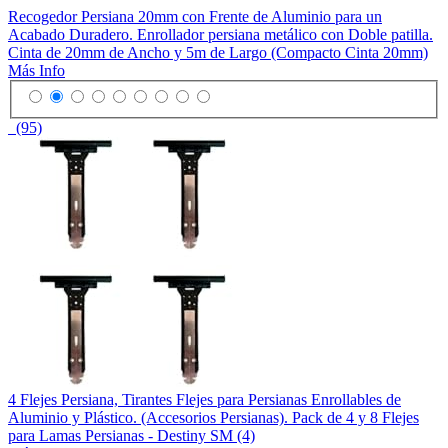
Recogedor Persiana 20mm con Frente de Aluminio para un
Acabado Duradero. Enrollador persiana metálico con Doble patilla.
Cinta de 20mm de Ancho y 5m de Largo (Compacto Cinta 20mm)
Más Info
(95)
4 Flejes Persiana, Tirantes Flejes para Persianas Enrollables de
Aluminio y Plástico. (Accesorios Persianas). Pack de 4 y 8 Flejes
para Lamas Persianas - Destiny SM (4)