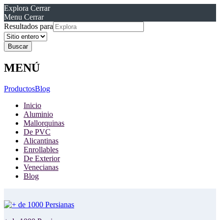
Explora
Cerrar
Menu
Cerrar
Resultados para
MENÚ
Productos
Blog
Inicio
Aluminio
Mallorquinas
De PVC
Alicantinas
Enrollables
De Exterior
Venecianas
Blog