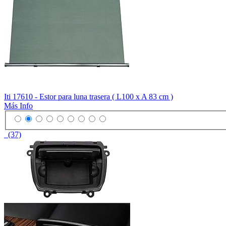
Iti 17610 - Estor para luna trasera ( L100 x A 83 cm )
Más Info
(37)