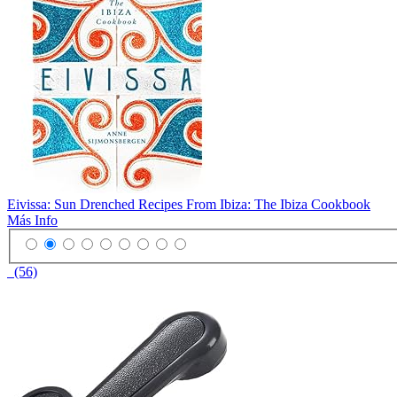
Eivissa: Sun Drenched Recipes From Ibiza: The Ibiza Cookbook
Más Info
(56)