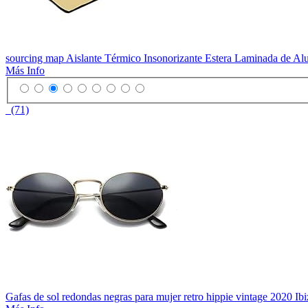
sourcing map Aislante Térmico Insonorizante Estera Laminada de A
Más Info
(71)
Gafas de sol redondas negras para mujer retro hippie vintage 2020 Ibi