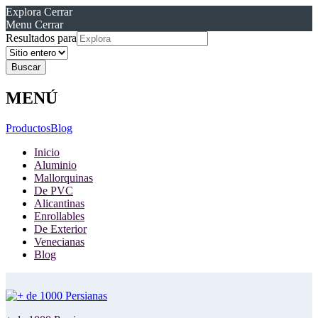
Explora
Cerrar
Menu
Cerrar
Resultados para
MENÚ
Productos
Blog
Inicio
Aluminio
Mallorquinas
De PVC
Alicantinas
Enrollables
De Exterior
Venecianas
Blog