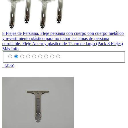
8 Flejes de Persiana. Fleje persiana con cuerpo con cuerpo metálico
y revestimiento plástico para no dañar las lamas de persiana
enrollable. Fleje Acero y plastico de 15 cm de largo (Pack 8 Flejes)
Más Info
(256)