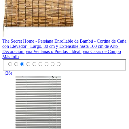
The Secret Home - Persiana Enrollable de Bambú - Cortina de Caña
con Elevador - Largo. 80 cm y Extensible hasta 160 cm de Alto -
Decoración para Ventanas o Puertas - Ideal para Casas de Campo
Más Info
(26)