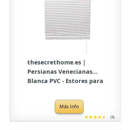
thesecrethome.es |
Persianas Venecianas
Blanca PVC - Estores para
Ventanas enrollables -
salón, Cocina, Dormitorio,
Más Info
despacho (Ancho 140 x
Largo 175 cm)
(9)