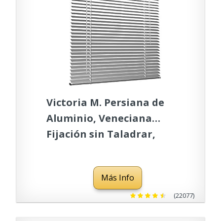
Victoria M. Persiana de
Aluminio, Veneciana
Fijación sin Taladrar,
Incluye Clips de Sujeción
Klemmfix, 40 x 130 cm,
Más Info
Plata
(22077)