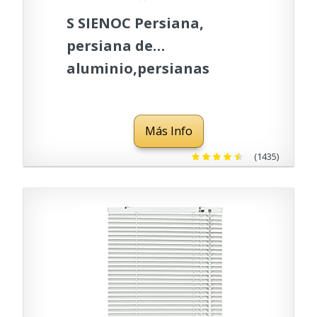
S SIENOC Persiana,
persiana de
aluminio,persianas
venecianas de aluminio,
persianas venecianas,
Más Info
estores para ventana
(Blanco, 90x160 cm)
(1435)