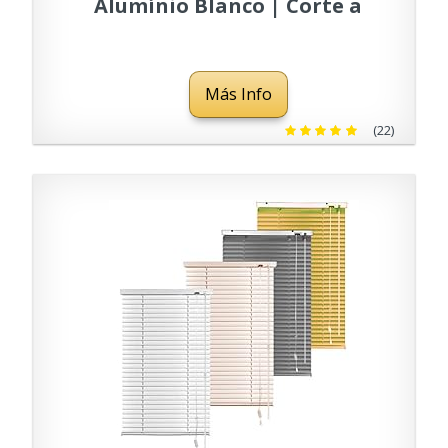
Alumínio Blanco | Corte a
Medida Gratis | PERTONI
TENDE (Ancho 200cm x
Más Info
190cm Largo)
(22)