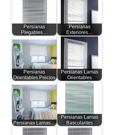
Persianas
Persianas
Plegables…
Exteriores…
Persianas
Persianas Lamas
Orientables Precios
Orientables
Persianas Lamas
Persianas Lamas…
Basculantes