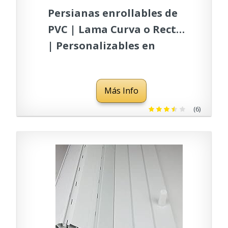
Persianas enrollables de
PVC | Lama Curva o Recta
| Personalizables en
Medidas y Colores |
PERTONI TENDE (Ancho
Más Info
50cm x 100cm Largo)
(6)