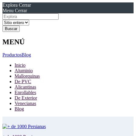
Explora
Cerrar
Menu
Cerrar
Resultados
para
MENÚ
Productos
Blog
Inicio
Aluminio
Mallorquinas
De PVC
Alicantinas
Enrollables
De Exterior
Venecianas
Blog