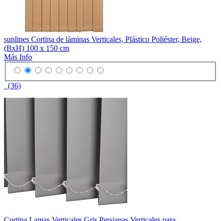
sunlines Cortina de láminas Verticales, Plástico Poliéster, Beige,
(BxH) 100 x 150 cm
Más Info
(36)
Cortina Lamas Verticales Gris,Persianas Verticales para