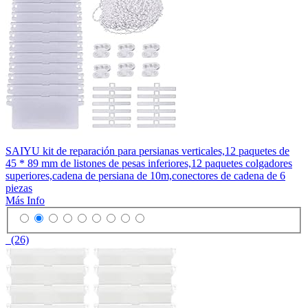
SAIYU kit de reparación para persianas verticales,12 paquetes de
45 * 89 mm de listones de pesas inferiores,12 paquetes colgadores
superiores,cadena de persiana de 10m,conectores de cadena de 6
piezas
Más Info
(26)