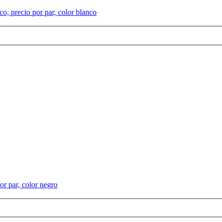
, precio por par, color blanco
r par, color negro