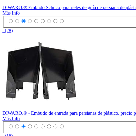
DIWARO.® Embudo Schüco para rieles de guía de persiana de plástico
Más Info
(28)
DIWARO.® - Embudo de entrada para persianas de plástico, precio po
Más Info
(16)