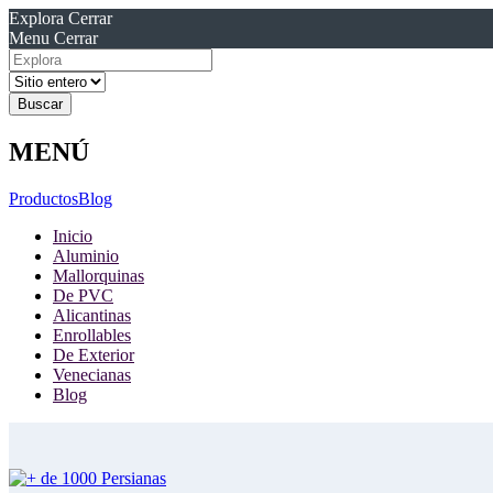
Explora
Cerrar
Menu
Cerrar
Resultados
para
MENÚ
Productos
Blog
Inicio
Aluminio
Mallorquinas
De PVC
Alicantinas
Enrollables
De Exterior
Venecianas
Blog