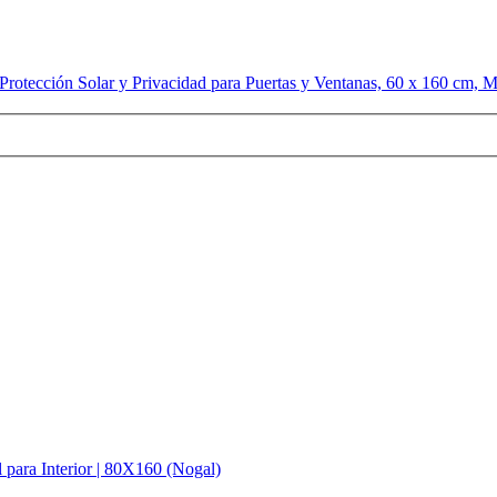
 Protección Solar y Privacidad para Puertas y Ventanas, 60 x 160 cm, 
para Interior | 80X160 (Nogal)