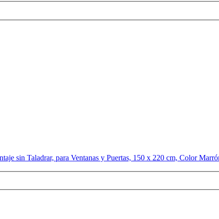
taje sin Taladrar, para Ventanas y Puertas, 150 x 220 cm, Color Marr