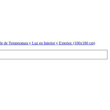
e de Temperatura y Luz en Interior y Exterior. (100x180 cm)