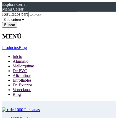
Explora
Cerrar
Menu
Cerrar
Resultados para
MENÚ
Productos
Blog
Inicio
Aluminio
Mallorquinas
De PVC
Alicantinas
Enrollables
De Exterior
Venecianas
Blog