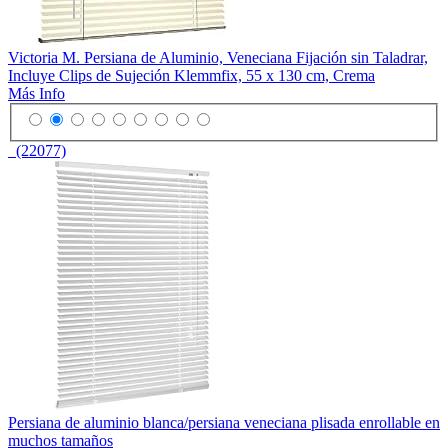
Victoria M. Persiana de Aluminio, Veneciana Fijación sin Taladrar,
Incluye Clips de Sujeción Klemmfix, 55 x 130 cm, Crema
Más Info
(22077)
Persiana de aluminio blanca/persiana veneciana plisada enrollable en
muchos tamaños