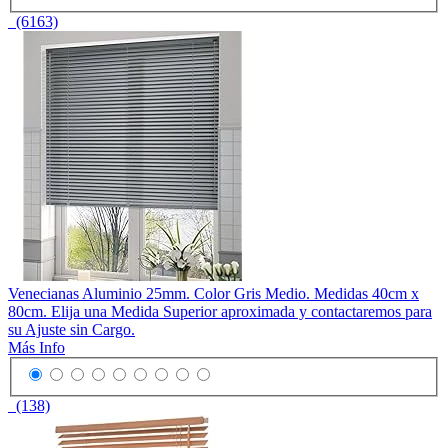
(6163)
Venecianas Aluminio 25mm. Color Gris Medio. Medidas 40cm x
80cm. Elija una Medida Superior aproximada y contactaremos para
su Ajuste sin Cargo.
Más Info
(138)