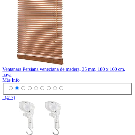
Ventanara Persiana veneciana de madera, 35 mm, 180 x 160 cm,
haya
Más Info
(417)