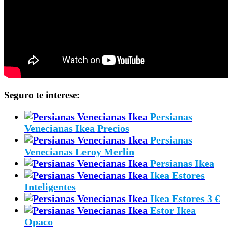
Seguro te interese:
Persianas
Venecianas Ikea Precios
Persianas
Venecianas Leroy Merlin
Persianas Ikea
Ikea Estores
Inteligentes
Ikea Estores 3 €
Estor Ikea
Opaco