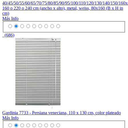
40/45/50/55/60/65/70/75/80/85/90/95/100/110/120/130/140/150/160
160 o 220 o 240 cm (ancho x alto), metal, weiss, 80x160 (B x H in
cm)
Más Info
(686)
Gardinia 7733 - Persiana veneciana, 110 x 130 cm, color plateado
Más Info