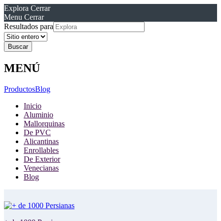
Explora
Cerrar
Menu
Cerrar
Resultados para
MENÚ
Productos
Blog
Inicio
Aluminio
Mallorquinas
De PVC
Alicantinas
Enrollables
De Exterior
Venecianas
Blog