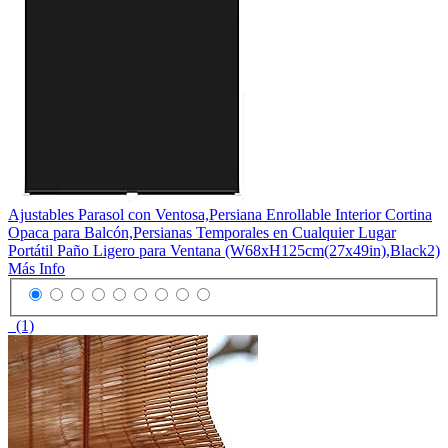
Ajustables Parasol con Ventosa,Persiana Enrollable Interior Cortina
Opaca para Balcón,Persianas Temporales en Cualquier Lugar
Portátil Paño Ligero para Ventana (W68xH125cm(27x49in),Black2)
Más Info
(1)