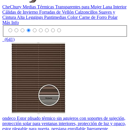
CheChury Medias Térmicas Transparentes para Mujer Lana Interior
Cálidas de Invierno Forradas de Vellón Calzoncillos Suaves y
Cintura Alta Leggings Pantimedias Color Carne de Forro Polar
Más Info
(641)
ondeco Estor plisado térmico sin agujeros con soportes de sujeción,
protección solar para ventanas interiores, protección de luz y opaco,
estor plegable para puerta, persiana enrollable ligeramente