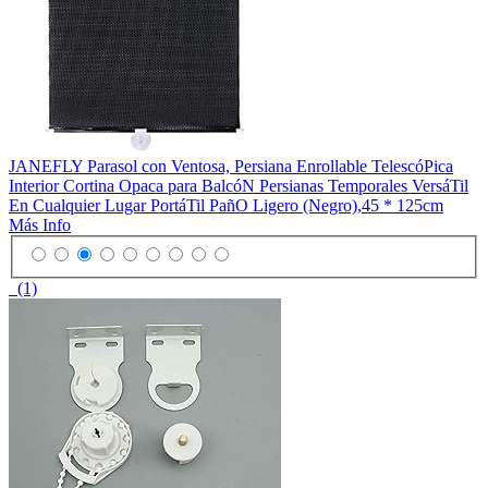
JANEFLY Parasol con Ventosa, Persiana Enrollable TelescóPica
Interior Cortina Opaca para BalcóN Persianas Temporales VersáTil
En Cualquier Lugar PortáTil PañO Ligero (Negro),45 * 125cm
Más Info
(1)