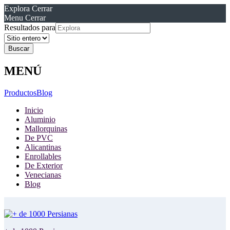
Explora
Cerrar
Menu
Cerrar
Resultados para
MENÚ
Productos
Blog
Inicio
Aluminio
Mallorquinas
De PVC
Alicantinas
Enrollables
De Exterior
Venecianas
Blog