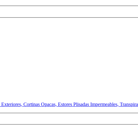
Y Exteriores, Cortinas Opacas, Estores Plisadas Impermeables, Transp