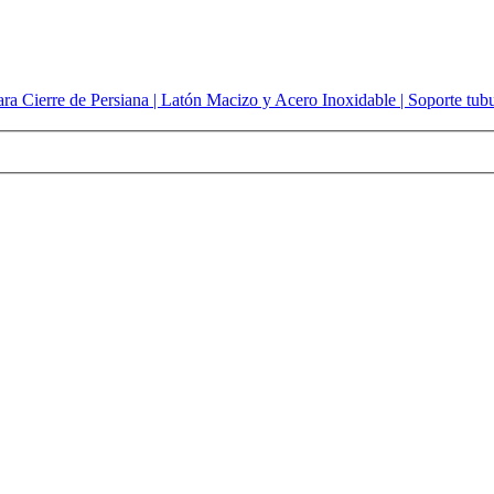
a Cierre de Persiana | Latón Macizo y Acero Inoxidable | Soporte tubul