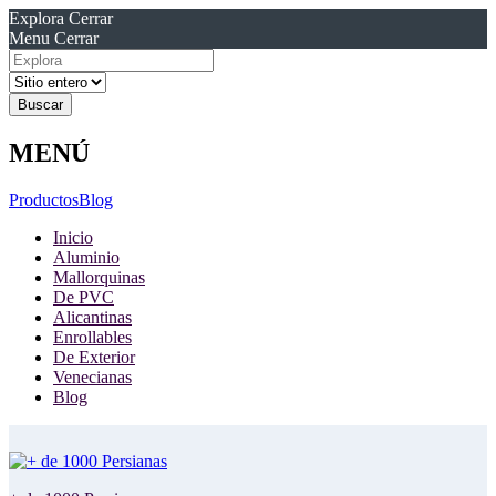
Explora
Cerrar
Menu
Cerrar
Resultados
para
MENÚ
Productos
Blog
Inicio
Aluminio
Mallorquinas
De PVC
Alicantinas
Enrollables
De Exterior
Venecianas
Blog