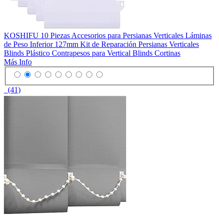
KOSHIFU 10 Piezas Accesorios para Persianas Verticales Láminas
de Peso Inferior 127mm Kit de Reparación Persianas Verticales
Blinds Plástico Contrapesos para Vertical Blinds Cortinas
Más Info
(41)