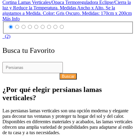
Cortina Lamas Verticales/Opaca Termoreguladora Eclipse/Cierra la
luz y Reduce la Temperatura. Medidas Ancho x Alto. Se la
ajustamos a Medida. Color: Gris Oscuro. Medidas: 170cm x 200cm
Más Info
(2)
Busca tu Favorito
Buscar
¿Por qué elegir persianas lamas
verticales?
Las persianas lamas verticales son una opción moderna y elegante
para decorar tus ventanas y proteger tu hogar del sol y del calor.
Disponibles en diferentes materiales y acabados, las lamas verticales
ofrecen una amplia variedad de posibilidades para adaptarse al estilo
de tu casa y a tus necesidades.