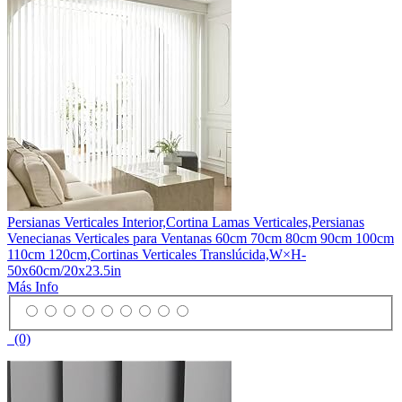
Persianas Verticales Interior,Cortina Lamas Verticales,Persianas
Venecianas Verticales para Ventanas 60cm 70cm 80cm 90cm 100cm
110cm 120cm,Cortinas Verticales Translúcida,W×H-
50x60cm/20x23.5in
Más Info
(0)