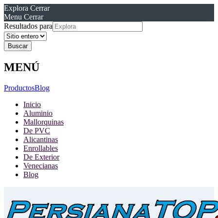
Explora
Cerrar
Menu
Cerrar
Resultados para
MENÚ
Productos
Blog
Inicio
Aluminio
Mallorquinas
De PVC
Alicantinas
Enrollables
De Exterior
Venecianas
Blog