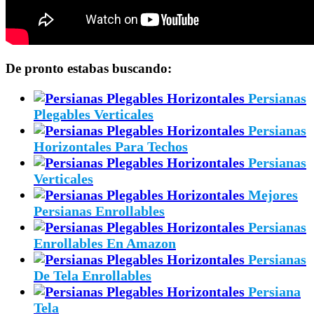
De pronto estabas buscando:
Persianas
Plegables Verticales
Persianas
Horizontales Para Techos
Persianas
Verticales
Mejores
Persianas Enrollables
Persianas
Enrollables En Amazon
Persianas
De Tela Enrollables
Persiana
Tela