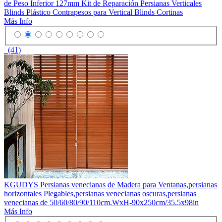
de Peso Inferior 127mm Kit de Reparación Persianas Verticales
Blinds Plástico Contrapesos para Vertical Blinds Cortinas
Más Info
(41)
KGUDYS Persianas venecianas de Madera para Ventanas,persianas
horizontales Plegables,persianas venecianas oscuras,persianas
venecianas de 50/60/80/90/110cm,WxH-90x250cm/35.5x98in
Más Info