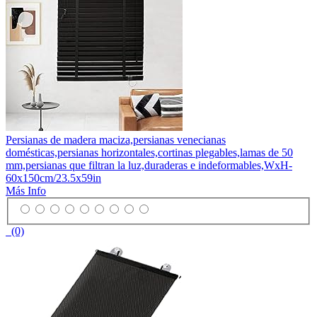
Persianas de madera maciza,persianas venecianas
domésticas,persianas horizontales,cortinas plegables,lamas de 50
mm,persianas que filtran la luz,duraderas e indeformables,WxH-
60x150cm/23.5x59in
Más Info
(0)