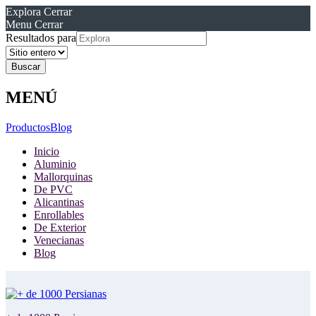
Explora
Cerrar
Menu
Cerrar
Resultados para
MENÚ
Productos
Blog
Inicio
Aluminio
Mallorquinas
De PVC
Alicantinas
Enrollables
De Exterior
Venecianas
Blog