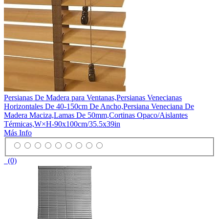
Persianas De Madera para Ventanas,Persianas Venecianas
Horizontales De 40-150cm De Ancho,Persiana Veneciana De
Madera Maciza,Lamas De 50mm,Cortinas Opaco/Aislantes
Térmicas,W×H-90x100cm/35.5x39in
Más Info
(0)