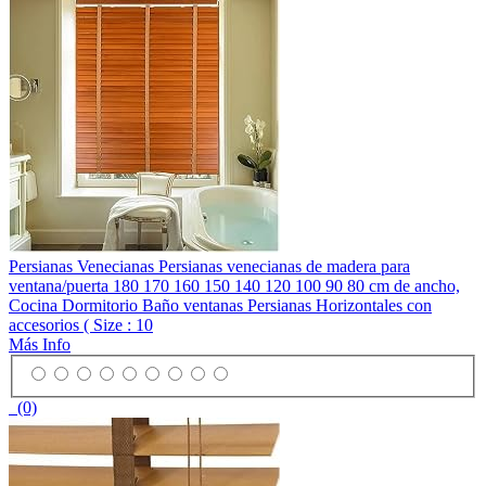
Persianas Venecianas Persianas venecianas de madera para
ventana/puerta 180 170 160 150 140 120 100 90 80 cm de ancho,
Cocina Dormitorio Baño ventanas Persianas Horizontales con
accesorios ( Size : 10
Más Info
(0)